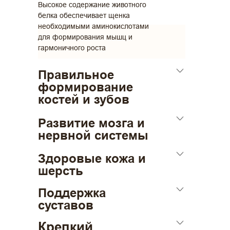
Высокое содержание животного
белка обеспечивает щенка
необходимыми аминокислотами
для формирования мышц и
гармоничного роста
Правильное
формирование
костей и зубов
Сбалансированный кальций и
Развитие мозга и
фосфор, а также витамин D
нервной системы
способствуют правильному
формированию и минерализации
Здоровые кожа и
Жирные кислоты, витамины группы
костей и зубов
шерсть
B и холин поддерживают развитие
мозга, нервной системы и
Правильный баланс Омега 6 и
Поддержка
способности к обучению
Омега 3 жирных кислот
суставов
поддерживает здоровье кожи и
плотный, блестящий шерстный
Крепкий